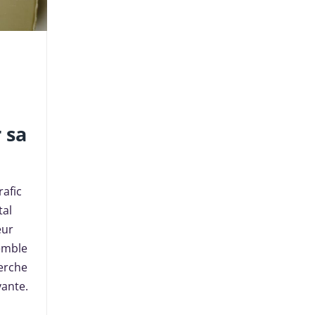
 sa
afic
al
eur
semble
herche
yante.