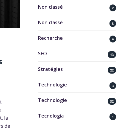
Non classé
2
Non classé
8
Recherche
4
SEO
13
s
Stratégies
22
Technologie
3
Technologie
5.
32
a
Tecnología
1
, la
rs de