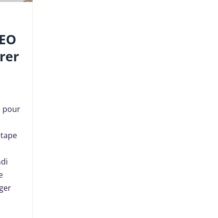
SEO
rer
e pour
étape
di
e
iger