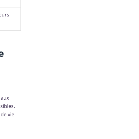
teurs
e
iaux
sibles.
 de vie