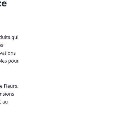
ce
duits qui
es
vations
ples pour
e Fleurs,
ensions
t au