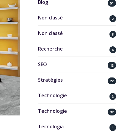
Blog
51
Non classé
2
Non classé
8
Recherche
4
SEO
13
Stratégies
22
Technologie
3
Technologie
32
Tecnología
1