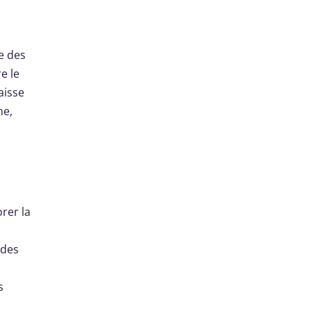
se des
e le
aisse
ne,
rer la
 des
s