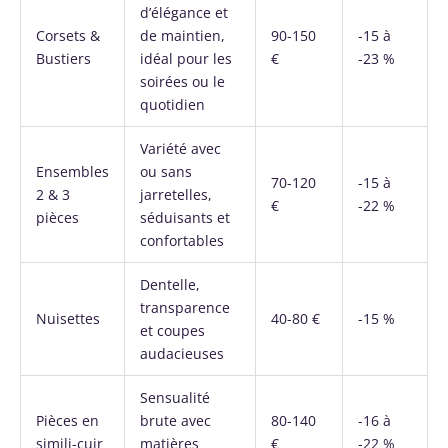
d’élégance et
Corsets &
de maintien,
90-150
-15 à
Bustiers
idéal pour les
€
-23 %
soirées ou le
quotidien
Variété avec
Ensembles
ou sans
70-120
-15 à
2 & 3
jarretelles,
€
-22 %
pièces
séduisants et
confortables
Dentelle,
transparence
Nuisettes
40-80 €
-15 %
et coupes
audacieuses
Sensualité
Pièces en
brute avec
80-140
-16 à
simili-cuir
matières
€
-22 %