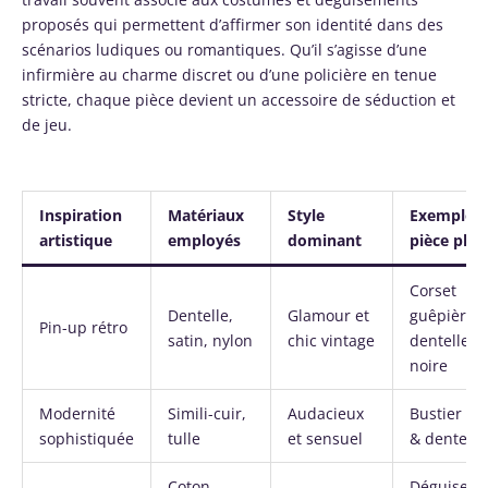
proposés qui permettent d’affirmer son identité dans des
scénarios ludiques ou romantiques. Qu’il s’agisse d’une
infirmière au charme discret ou d’une policière en tenue
stricte, chaque pièce devient un accessoire de séduction et
de jeu.
Inspiration
Matériaux
Style
Exemple d
artistique
employés
dominant
pièce pha
Corset
Dentelle,
Glamour et
guêpière 
Pin-up rétro
satin, nylon
chic vintage
dentelle
noire
Modernité
Simili-cuir,
Audacieux
Bustier cui
sophistiquée
tulle
et sensuel
& dentelle
Coton,
Déguisem