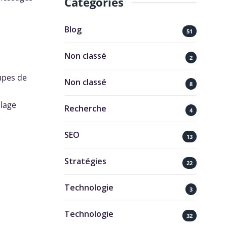
Catégories
Blog
51
Non classé
2
upes de
Non classé
8
blage
Recherche
4
SEO
13
Stratégies
22
Technologie
3
Technologie
32