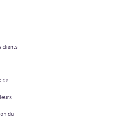
 clients
e
s de
 leurs
ion du