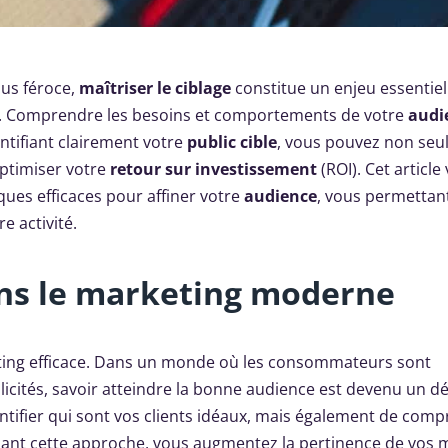
us féroce,
maîtriser le ciblage
constitue un enjeu essentie
ifs. Comprendre les besoins et comportements de votre
audi
entifiant clairement votre
public cible
, vous pouvez non se
ptimiser votre
retour sur investissement
(ROI). Cet article
iques efficaces pour affiner votre
audience
, vous permettant
e activité.
dans le marketing moderne
eting efficace. Dans un monde où les consommateurs sont
ités, savoir atteindre la bonne audience est devenu un dé
ntifier qui sont vos clients idéaux, mais également de com
sant cette approche, vous augmentez la pertinence de vos