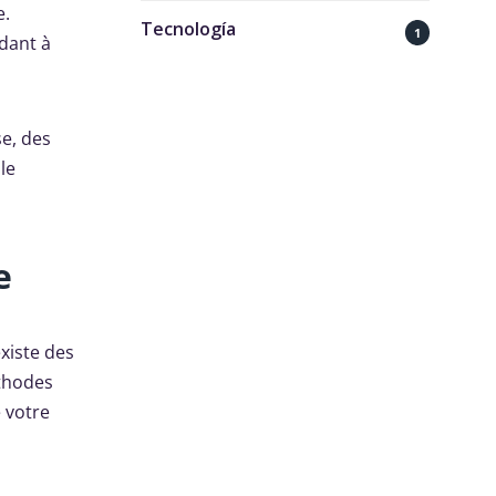
e.
Tecnología
1
ndant à
se, des
le
e
existe des
éthodes
 votre