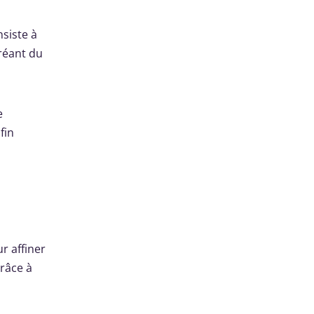
nsiste à
créant du
e
fin
r affiner
Grâce à