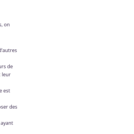
s, on
d’autres
urs de
 leur
e est
oser des
 ayant