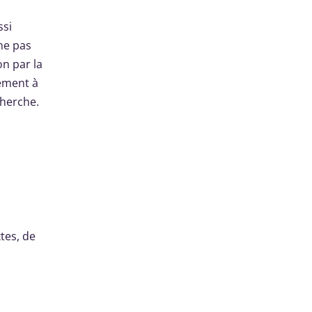
ssi
 ne pas
on par la
ément à
cherche.
tes, de