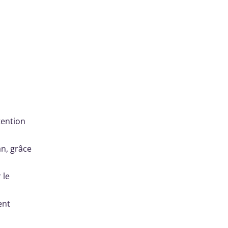
ttention
an, grâce
 le
ent