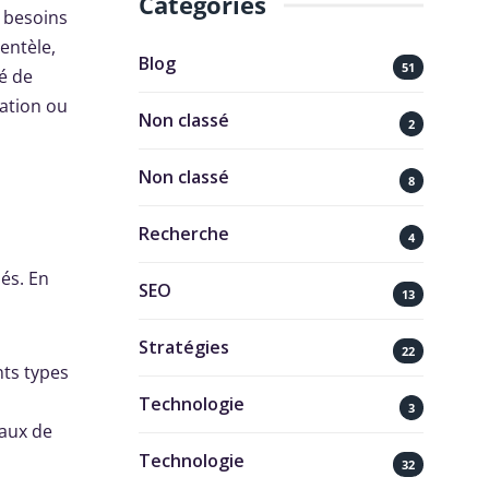
Catégories
x besoins
entèle,
Blog
51
té de
cation ou
Non classé
2
Non classé
8
Recherche
4
lés. En
SEO
13
Stratégies
22
nts types
Technologie
3
taux de
Technologie
32