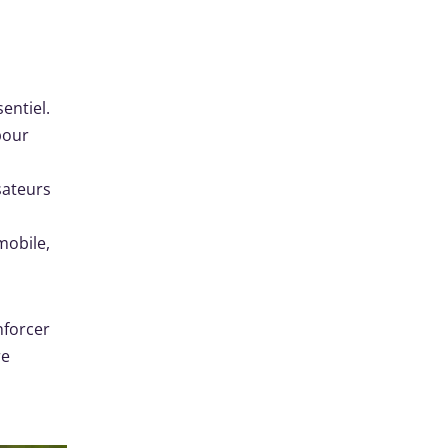
entiel.
pour
isateurs
mobile,
nforcer
re