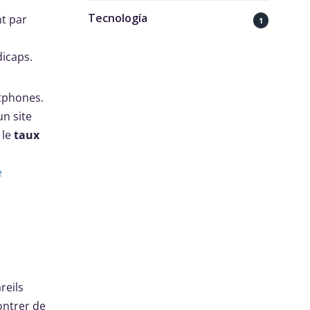
Tecnología
nt par
1
dicaps.
rtphones.
un site
 le
taux
e
reils
ontrer de